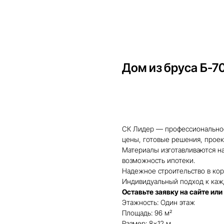
 компании
Преимущества
Этапы
Благотворительность
Портфолио
Отзывы
Дом из бруса Б-7
Получить консультацию
СК Лидер — профессиональное
цены, готовые решения, проект
Материалы изготавливаются на
возможность ипотеки.
Надежное строительство в кор
Индивидуальный подход к каж
Оставьте заявку на сайте или
Этажность: Один этаж
Площадь: 96 м²
Размер: 8×12 м