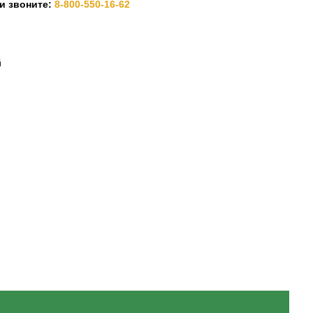
ли звоните:
8-800-550-16-62
й