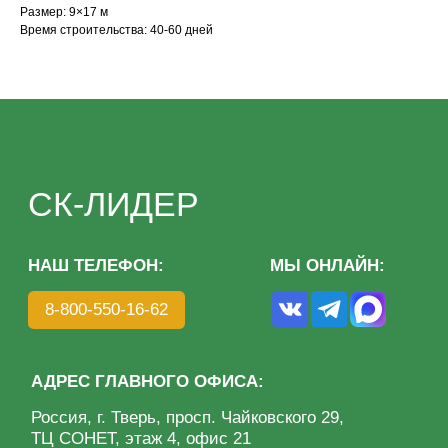
Размер: 9×17 м
АДРЕС ГЛАВНОГО ОФИСА:
Время строительства: 40-60 дней
Россия, г. Тверь, просп. Чайковского 29,
ТЦ СОНЕТ, этаж 4, офис 21
КАТАЛОГ
МЕНЮ
Дома из бруса
О компании
Дома из клееного бруса
Преимущества
Каркасные дома
Этапы
Бани под ключ
Благотворительность
Готовые бани
Портфолио
Отзывы
Контакты
Политика конфиденциальности
ИП Волкова О. А.
Разработка сайта: KASATKIN-DESIGN