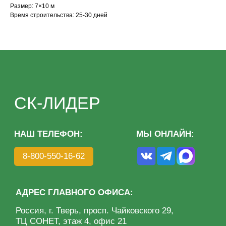
Размер: 7×10 м
АДРЕС ГЛАВНОГО ОФИСА:
Время строительства: 25-30 дней
Россия, г. Тверь, просп. Чайковского 29,
ТЦ СОНЕТ, этаж 4, офис 21
КАТАЛОГ
МЕНЮ
Дома из бруса
О компании
Дома из клееного бруса
Преимущества
Каркасные дома
Этапы
Бани под ключ
Благотворительность
Готовые бани
Портфолио
Отзывы
Контакты
Политика конфиденциальности
ИП Волкова О. А.
Разработка сайта: KASATKIN-DESIGN