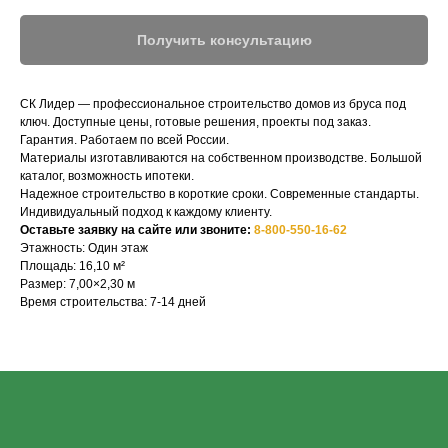
Получить консультацию
СК Лидер — профессиональное строительство домов из бруса под
ключ. Доступные цены, готовые решения, проекты под заказ.
Гарантия. Работаем по всей России.
Материалы изготавливаются на собственном производстве. Большой
каталог, возможность ипотеки.
Надежное строительство в короткие сроки. Современные стандарты.
СК-ЛИДЕР
Индивидуальный подход к каждому клиенту.
Оставьте заявку на сайте или звоните:
8-800-550-16-62
Этажность: Один этаж
НАШ ТЕЛЕФОН:
МЫ ОНЛАЙН:
Площадь: 16,10 м²
Размер: 7,00×2,30 м
8-800-550-16-62
Время строительства: 7-14 дней
Строим по всей 
АДРЕС ГЛАВНОГО ОФИСА:
Россия, г. Тверь, просп. Чайковского 29,
ТЦ СОНЕТ, этаж 4, офис 21