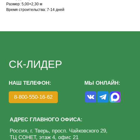
Размер: 5,00×2,30 м
АДРЕС ГЛАВНОГО ОФИСА:
Время строительства: 7-14 дней
Россия, г. Тверь, просп. Чайковского 29,
ТЦ СОНЕТ, этаж 4, офис 21
КАТАЛОГ
МЕНЮ
Дома из бруса
О компании
Дома из клееного бруса
Преимущества
Каркасные дома
Этапы
Бани под ключ
Благотворительность
Готовые бани
Портфолио
Отзывы
Контакты
Политика конфиденциальности
ИП Волкова О. А.
Разработка сайта: KASATKIN-DESIGN