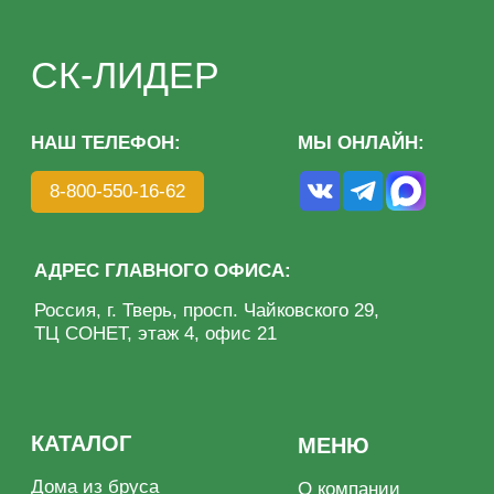
КАТАЛОГ
МЕНЮ
Дома из бруса
О компании
Дома из клееного бруса
Преимущества
Каркасные дома
Этапы
Бани под ключ
Благотворительность
Готовые бани
Портфолио
Отзывы
Контакты
Политика конфиденциальности
ИП Волкова О. А.
Разработка сайта: KASATKIN-DESIGN