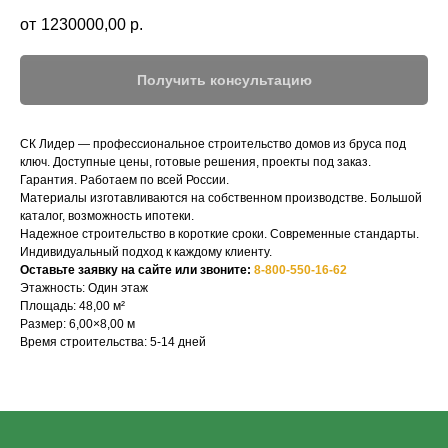
1230000,00
р.
Получить консультацию
СК Лидер — профессиональное строительство домов из бруса под
ключ. Доступные цены, готовые решения, проекты под заказ.
Гарантия. Работаем по всей России.
Материалы изготавливаются на собственном производстве. Большой
каталог, возможность ипотеки.
Надежное строительство в короткие сроки. Современные стандарты.
СК-ЛИДЕР
Индивидуальный подход к каждому клиенту.
Оставьте заявку на сайте или звоните:
8-800-550-16-62
НАШ ТЕЛЕФОН:
МЫ ОНЛАЙН:
Этажность: Один этаж
Площадь: 48,00 м²
8-800-550-16-62
Размер: 6,00×8,00 м
Время строительства: 5-14 дней
Строим по всей 
АДРЕС ГЛАВНОГО ОФИСА:
Россия, г. Тверь, просп. Чайковского 29,
ТЦ СОНЕТ, этаж 4, офис 21